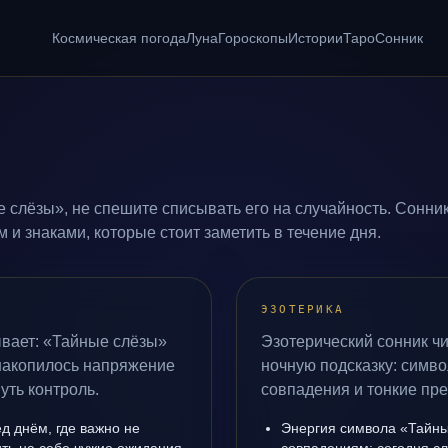
Космическая погода
Луна
Гороскопы
Истории
Таро
Сонник
 слёзы», не спешите списывать его на случайность. Сонник
и знаками, которые стоит заметить в течение дня.
ЭЗОТЕРИКА
ывает: «Тайные слёзы»
Эзотерический сонник чи
 накопилось напряжение
ночную подсказку: симво
уть контроль.
совпадения и тонкие пр
д днём, где важно не
Энергия символа «Тайны