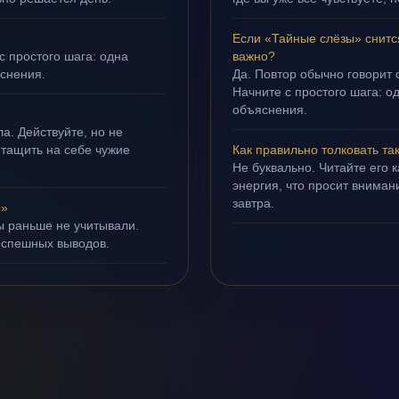
Если «Тайные слёзы» снитс
с простого шага: одна
важно?
яснения.
Да. Повтор обычно говорит
Начните с простого шага: о
объяснения.
а. Действуйте, но не
 тащить на себе чужие
Как правильно толковать та
Не буквально. Читайте его к
энергия, что просит внимани
завтра.
ы»
ы раньше не учитывали.
оспешных выводов.