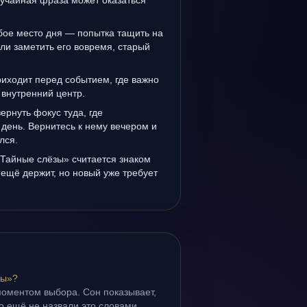
лучайная фраза может оказаться
бое место дня — попытка тащить на
ли заметить его вовремя, старый
иходит перед событием, где важно
 внутренний центр.
вернуть фокус туда, где
день. Вернитесь к нему вечером и
лся.
«Тайные слёзы» считается знаком
ещё держит, но новый уже требует
зы»?
моментом выбора. Сон показывает,
но ещё не назвали это словами.