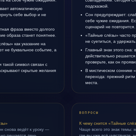
ить на себе чужие ожидания.
совпадениям: сегодня с
подсказкой.
вает автоматическую
рнуть себе выбор и не
Сон предупреждает: сла
себе чужие ожидания. Ес
сценарий не повторится.
стная фраза вместо долгого
ние образа станет понятнее.
«Тайные слёзы» часто пр
не суетиться, а удержать
слёзы» как указание на
т не буквальное событие, а
Главный знак этого сна: 
действительно решается 
проверьте, как он прояви
 такой символ связан с
раскрывают скрытые желания
В мистическом соннике 
перехода: прежний ритм 
места.
ВОПРОСЫ
ёзы»
К чему снится «Тайные слё
н снова ведёт к уроку —
Чаще всего это знак темы: 
ьно решается день.
где вы уже всё чувствуете, 