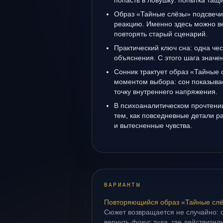
попасть в ловушку: попытка тащ
Образ «Тайные слёзы» подсвечи
реакцию. Именно здесь можно ве
повторять старый сценарий.
Практический ключ сна: одна че
объяснения. С этого шага значе
Сонник трактует образ «Тайные 
моментом выбора: сон показывае
точку внутреннего напряжения.
В психоаналитическом прочтении
тем, как повседневные детали 
и вытесненные чувства.
ВАРИАНТЫ
Повторяющийся образ «Тайные сл
Сюжет возвращается не случайно: о
вернуть фокус туда, где действител