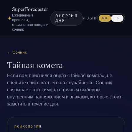
SuperForecaster
Ежедневные
ЭНЕРГИЯ
✦
ЯЗЫК
RU
EN
прогнозы,
ДНЯ
космическая погода и
сонник
←
Сонник
Тайная комета
Если вам приснился образ «Тайная комета», не
спешите списывать его на случайность. Сонник
связывает этот символ с точным выбором,
внутренним напряжением и знаками, которые стоит
заметить в течение дня.
ПСИХОЛОГИЯ