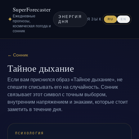
SuperForecaster
Ежедневные
ЭНЕРГИЯ
✦
ЯЗЫК
RU
EN
прогнозы,
ДНЯ
космическая погода и
сонник
←
Сонник
Тайное дыхание
Если вам приснился образ «Тайное дыхание», не
спешите списывать его на случайность. Сонник
связывает этот символ с точным выбором,
внутренним напряжением и знаками, которые стоит
заметить в течение дня.
ПСИХОЛОГИЯ