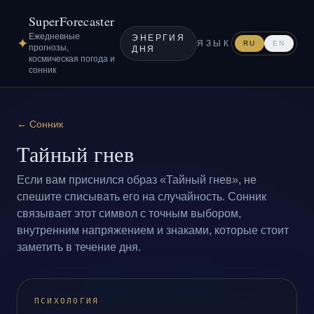
SuperForecaster
Ежедневные
ЭНЕРГИЯ
✦
ЯЗЫК
RU
EN
прогнозы,
ДНЯ
космическая погода и
сонник
←
Сонник
Тайный гнев
Если вам приснился образ «Тайный гнев», не
спешите списывать его на случайность. Сонник
связывает этот символ с точным выбором,
внутренним напряжением и знаками, которые стоит
заметить в течение дня.
ПСИХОЛОГИЯ