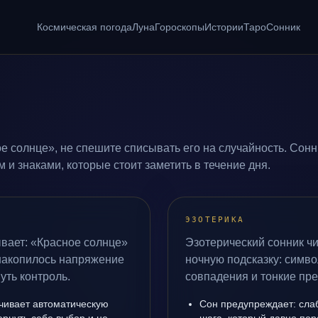
Космическая погода
Луна
Гороскопы
Истории
Таро
Сонник
е солнце», не спешите списывать его на случайность. Сонн
и знаками, которые стоит заметить в течение дня.
ЭЗОТЕРИКА
вает: «Красное солнце»
Эзотерический сонник чи
 накопилось напряжение
ночную подсказку: симво
уть контроль.
совпадения и тонкие пр
чивает автоматическую
Сон предупреждает: сла