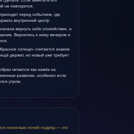
а сделать. Если заметить его
й не повторится.
приходит перед событием, где
держать внутренний центр.
сначала вернуть себе спокойствие, а
шение. Вернитесь к нему вечером и
лся.
«Красное солнце» считается знаком
ещё держит, но новый уже требует
образ читается как намёк на
зненные развилки, особенно если
лся утром.
тся несколько ночей подряд — это