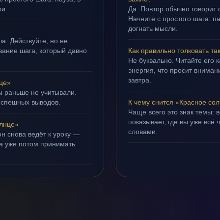
ли.
Да. Повтор обычно говорит
Начните с простого шага: па
догнать мысли.
а. Действуйте, но не
ывание шага, который давно
Как правильно толковать та
Не буквально. Читайте его к
энергия, что просит внимани
завтра.
це»
ы раньше не учитывали.
оспешных выводов.
К чему снится «Красное со
Чаще всего это знак темы: 
показывает, где вы уже всё 
лнце»
словами.
н снова ведёт к уроку —
 а уже потом принимать