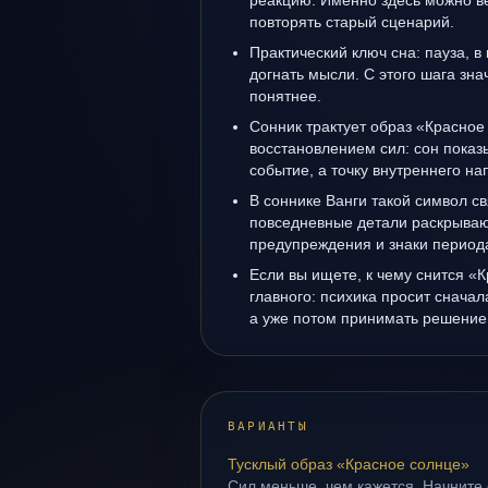
реакцию. Именно здесь можно ве
повторять старый сценарий.
Практический ключ сна: пауза, в
догнать мысли. С этого шага зна
понятнее.
Сонник трактует образ «Красное
восстановлением сил: сон показ
событие, а точку внутреннего н
В соннике Ванги такой символ св
повседневные детали раскрываю
предупреждения и знаки период
Если вы ищете, к чему снится «К
главного: психика просит сначал
а уже потом принимать решение
ВАРИАНТЫ
Тусклый образ «Красное солнце»
Сил меньше, чем кажется. Начните с