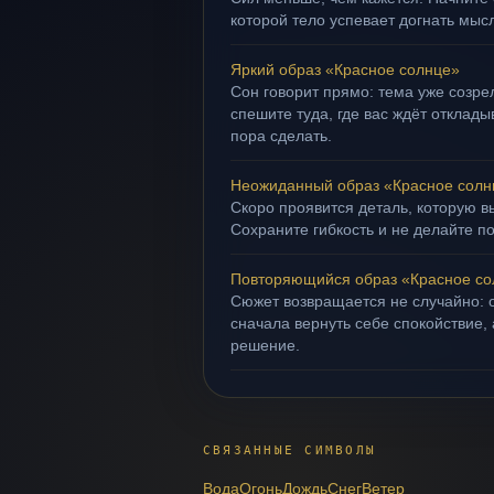
которой тело успевает догнать мыс
Яркий образ «Красное солнце»
Сон говорит прямо: тема уже созрел
спешите туда, где вас ждёт отклад
пора сделать.
Неожиданный образ «Красное солн
Скоро проявится деталь, которую в
Сохраните гибкость и не делайте п
Повторяющийся образ «Красное со
Сюжет возвращается не случайно: о
сначала вернуть себе спокойствие,
решение.
СВЯЗАННЫЕ СИМВОЛЫ
Вода
Огонь
Дождь
Снег
Ветер