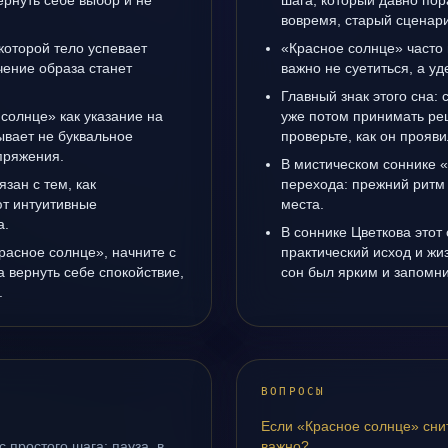
рнуть себе выбор и не
шага, который давно пор
вовремя, старый сценари
 которой тело успевает
«Красное солнце» часто 
чение образа станет
важно не суетиться, а у
Главный знак этого сна: 
 солнце» как указание на
уже потом принимать ре
ывает не буквальное
проверьте, как он прояви
апряжения.
В мистическом соннике 
язан с тем, как
перехода: прежний ритм 
т интуитивные
места.
а.
В соннике Цветкова этот 
расное солнце», начните с
практический исход и жи
а вернуть себе спокойствие,
сон был ярким и запомни
.
ВОПРОСЫ
Если «Красное солнце» сни
 простого шага: пауза, в
важно?