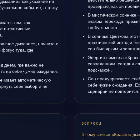
действительно решается 
 дыхание» как указание на
проверьте, как он прояви
буквальное событие, а точку
В мистическом соннике 
знаком перехода: прежни
язан с тем, как
требует места.
т интуитивные
а.
В соннике Цветкова этот 
практический исход и жи
Красное дыхание», начните с
сон был ярким и запомни
 фокус туда, где
Энергия символа «Красн
совпадениям: сегодня с
д днём, где важно не
подсказкой.
ить на себе чужие ожидания.
Сон предупреждает: сла
ечивает автоматическую
себе чужие ожидания. Ес
рнуть себе выбор и не
сценарий не повторится.
ВОПРОСЫ
К чему снится «Красное ды