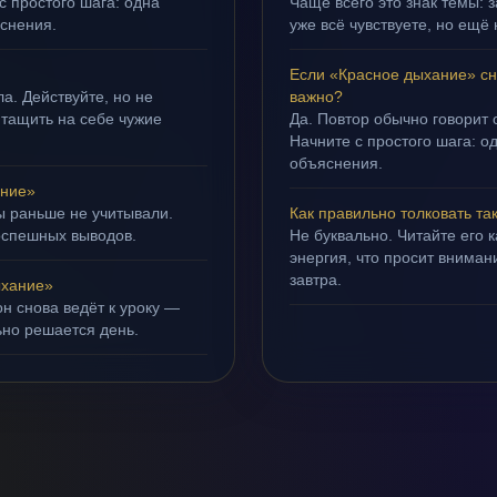
с простого шага: одна
Чаще всего это знак темы: з
яснения.
уже всё чувствуете, но ещё 
Если «Красное дыхание» сн
а. Действуйте, но не
важно?
 тащить на себе чужие
Да. Повтор обычно говорит
Начните с простого шага: о
объяснения.
ание»
ы раньше не учитывали.
Как правильно толковать та
оспешных выводов.
Не буквально. Читайте его к
энергия, что просит внимани
завтра.
ыхание»
н снова ведёт к уроку —
ьно решается день.