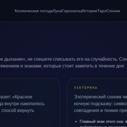
Космическая погода
Луна
Гороскопы
Истории
Таро
Сонник
е дыхание», не спешите списывать его на случайность. Сон
жением и знаками, которые стоит заметить в течение дня.
ЭЗОТЕРИКА
вает: «Красное
Эзотерический сонник ч
да внутри накопилось
ночную подсказку: симво
 способ вернуть
совпадения и тонкие пр
Главный знак этого сна: 