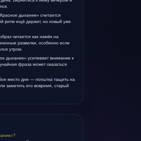
день. Вернитесь к нему вечером и
лся.
«Красное дыхание» считается
й ритм ещё держит, но новый уже
образ читается как намёк на
зненные развилки, особенно если
лся утром.
ое дыхание» усиливает внимание к
лучайная фраза может оказаться
бое место дня — попытка тащить на
ли заметить его вовремя, старый
хание»?