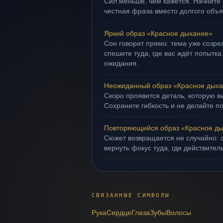
Сил меньше, чем кажется. Начните 
честная фраза вместо долгого объ
Яркий образ «Красное дыхание»
Сон говорит прямо: тема уже созрел
спешите туда, где вас ждёт попытка
ожидания.
Неожиданный образ «Красное дых
Скоро проявится деталь, которую в
Сохраните гибкость и не делайте п
Повторяющийся образ «Красное д
Сюжет возвращается не случайно: о
вернуть фокус туда, где действител
СВЯЗАННЫЕ СИМВОЛЫ
Рука
Сердце
Глаза
Зубы
Волосы