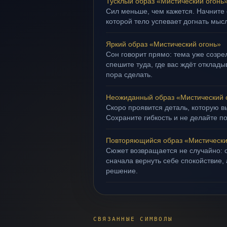
Тусклый образ «Мистический огонь
Сил меньше, чем кажется. Начните с
которой тело успевает догнать мыс
Яркий образ «Мистический огонь»
Сон говорит прямо: тема уже созрел
спешите туда, где вас ждёт отклад
пора сделать.
Неожиданный образ «Мистический 
Скоро проявится деталь, которую в
Сохраните гибкость и не делайте п
Повторяющийся образ «Мистически
Сюжет возвращается не случайно: о
сначала вернуть себе спокойствие,
решение.
СВЯЗАННЫЕ СИМВОЛЫ