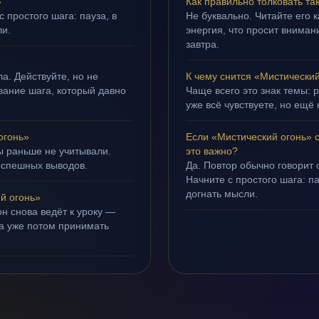
»
Как правильно толковать та
 простого шага: пауза, в
Не буквально. Читайте его к
ли.
энергия, что просит внимани
завтра.
а. Действуйте, но не
К чему снится «Мистически
ывание шага, который давно
Чаще всего это знак темы: 
уже всё чувствуете, но ещё 
огонь»
Если «Мистический огонь» 
ы раньше не учитывали.
это важно?
оспешных выводов.
Да. Повтор обычно говорит
Начните с простого шага: па
догнать мысли.
й огонь»
н снова ведёт к уроку —
 а уже потом принимать