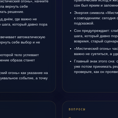
практический исход и жи
Мистический огонь», начните
сон был ярким и запомни
ала вернуть себе
мать решение.
Энергия символа «Мисти
к совпадениям: сегодня 
д днём, где важно не
подсказкой.
е шага, который давно пора
Сон предупреждает: сла
шага, который давно пор
свечивает автоматическую
вовремя, старый сценари
рнуть себе выбор и не
«Мистический огонь» час
важно не суетиться, а у
 которой тело успевает
чение образа станет
Главный знак этого сна: 
уже потом принимать ре
проверьте, как он прояви
кий огонь» как указание на
уквальное событие, а точку
ВОПРОСЫ