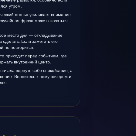
зненные развилки, особенно если
лся утром.
ческий огонь» усиливает внимание
случайная фраза может оказаться
бое место дня — откладывание
а сделать. Если заметить его
й не повторится.
то приходит перед событием, где
держать внутренний центр.
сначала вернуть себе спокойствие, а
шение. Вернитесь к нему вечером и
лся.