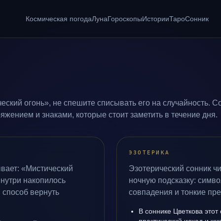
Космическая погода
Луна
Гороскопы
Истории
Таро
Сонник
еский огонь», не спешите списывать его на случайность. С
жением и знаками, которые стоит заметить в течение дня.
ЭЗОТЕРИКА
вает: «Мистический
Эзотерический сонник чи
 внутри накопилось
ночную подсказку: симво
 способ вернуть
совпадения и тонкие пр
В соннике Цветкова этот 