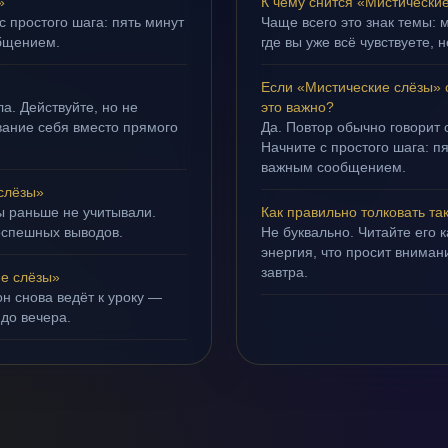
»
К чему снится «Мистически
с простого шага: пять минут
Чаще всего это знак темы: 
бщением.
где вы уже всё чувствуете, 
Если «Мистические слёзы» 
а. Действуйте, но не
это важно?
ивание себя вместо прямого
Да. Повтор обычно говорит
Начните с простого шага: 
важным сообщением.
слёзы»
ы раньше не учитывали.
Как правильно толковать та
оспешных выводов.
Не буквально. Читайте его к
энергия, что просит внимани
завтра.
е слёзы»
н снова ведёт к уроку —
 до вечера.