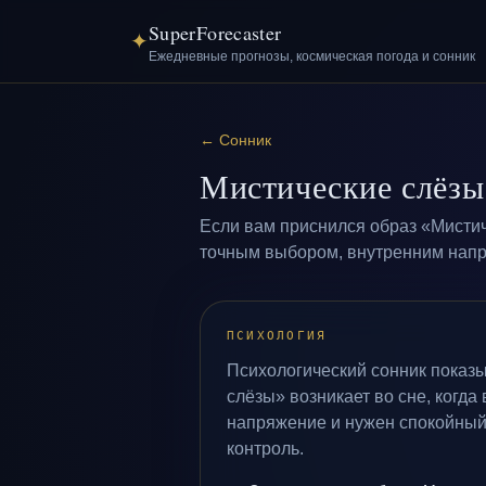
SuperForecaster
✦
Ежедневные прогнозы, космическая погода и сонник
←
Сонник
Мистические слёзы
Если вам приснился образ «Мистич
точным выбором, внутренним напря
ПСИХОЛОГИЯ
Психологический сонник показы
слёзы» возникает во сне, когда
напряжение и нужен спокойный
контроль.