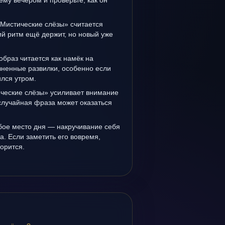
ему вечером и проверьте, как он
«Мистические слёзы» считается
й ритм ещё держит, но новый уже
образ читается как намёк на
зненные развилки, особенно если
лся утром.
ческие слёзы» усиливает внимание
случайная фраза может оказаться
бое место дня — накручивание себя
а. Если заметить его вовремя,
орится.