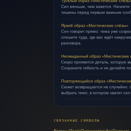
Тусклый образ «Мистические слёзы
Сил меньше, чем кажется. Начните 
тишины перед первым важным соо
Яркий образ «Мистические слёзы»
Сон говорит прямо: тема уже созрел
спешите туда, где вас ждёт накруч
разговора.
Неожиданный образ «Мистические 
Скоро проявится деталь, которую в
Сохраните гибкость и не делайте п
Повторяющийся образ «Мистически
Сюжет возвращается не случайно: о
выбрать темп, в котором хватит сил
СВЯЗАННЫЕ СИМВОЛЫ
Встреча
Полёт
Путешествие
Бег
Падение