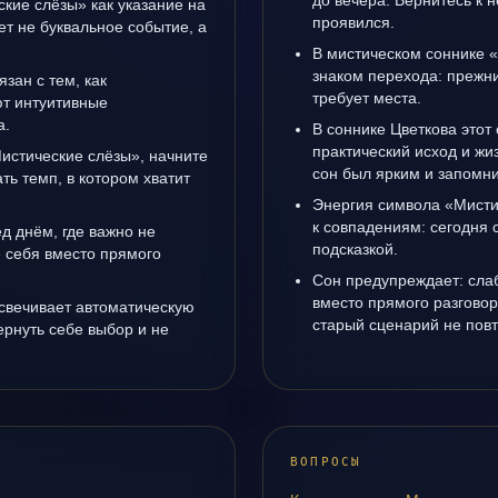
до вечера. Вернитесь к н
ские слёзы» как указание на
проявился.
т не буквальное событие, а
В мистическом соннике 
знаком перехода: прежни
язан с тем, как
требует места.
т интуитивные
а.
В соннике Цветкова этот 
практический исход и жи
Мистические слёзы», начните
сон был ярким и запомни
ть темп, в котором хватит
Энергия символа «Мисти
к совпадениям: сегодня 
д днём, где важно не
подсказкой.
е себя вместо прямого
Сон предупреждает: сла
вместо прямого разговор
свечивает автоматическую
старый сценарий не повт
рнуть себе выбор и не
ВОПРОСЫ