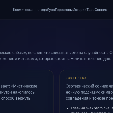
Космическая погода
Луна
Гороскопы
Истории
Таро
Сонник
еские слёзы», не спешите списывать его на случайность. С
жением и знаками, которые стоит заметить в течение дня.
ЭЗОТЕРИКА
вает: «Мистические
Эзотерический сонник чи
 внутри накопилось
ночную подсказку: симво
 способ вернуть
совпадения и тонкие пр
Главный знак этого сна: 