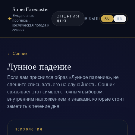
SuperForecaster
Ежедневные
ЭНЕРГИЯ
✦
ЯЗЫК
RU
EN
прогнозы,
ДНЯ
космическая погода и
сонник
←
Сонник
Лунное падение
Если вам приснился образ «Лунное падение», не
спешите списывать его на случайность. Сонник
связывает этот символ с точным выбором,
внутренним напряжением и знаками, которые стоит
заметить в течение дня.
ПСИХОЛОГИЯ