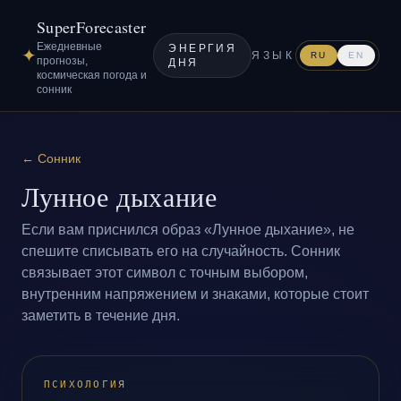
SuperForecaster
Ежедневные
ЭНЕРГИЯ
✦
ЯЗЫК
RU
EN
прогнозы,
ДНЯ
космическая погода и
сонник
←
Сонник
Лунное дыхание
Если вам приснился образ «Лунное дыхание», не
спешите списывать его на случайность. Сонник
связывает этот символ с точным выбором,
внутренним напряжением и знаками, которые стоит
заметить в течение дня.
ПСИХОЛОГИЯ