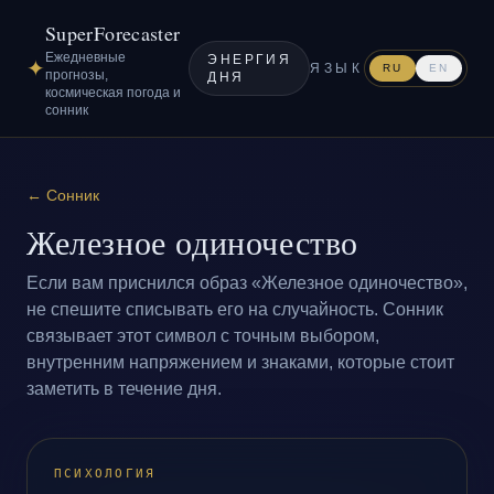
SuperForecaster
Ежедневные
ЭНЕРГИЯ
✦
ЯЗЫК
RU
EN
прогнозы,
ДНЯ
космическая погода и
сонник
←
Сонник
Железное одиночество
Если вам приснился образ «Железное одиночество»,
не спешите списывать его на случайность. Сонник
связывает этот символ с точным выбором,
внутренним напряжением и знаками, которые стоит
заметить в течение дня.
ПСИХОЛОГИЯ