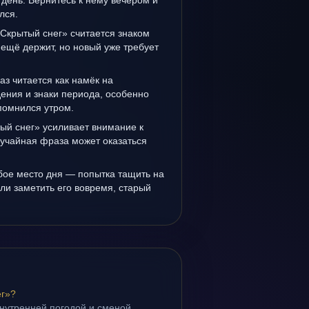
день. Вернитесь к нему вечером и
лся.
Скрытый снег» считается знаком
ещё держит, но новый уже требует
аз читается как намёк на
ения и знаки периода, особенно
помнился утром.
ый снег» усиливает внимание к
лучайная фраза может оказаться
бое место дня — попытка тащить на
ли заметить его вовремя, старый
ег»?
внутренней погодой и сменой