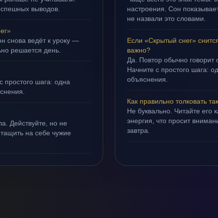
оспешных выводов.
настроения. Сон показывает,
не назвали это словами.
ег»
н снова ведёт к уроку —
Если «Скрытый снег» снитс
ьно решается день.
важно?
Да. Повтор обычно говорит
Начните с простого шага: о
объяснения.
с простого шага: одна
яснения.
Как правильно толковать та
Не буквально. Читайте его к
энергия, что просит внимани
а. Действуйте, но не
завтра.
 тащить на себе чужие