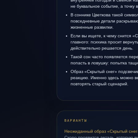
внутренней погодой и сменой на
не буквальное событие, а точку
В соннике Цветкова такой символ
повседневные детали раскрываю
жизненные развилки.
Если вы ищете, к чему снится «С
главного: психика просит вернуть
действительно решается день.
Такой сон часто появляется пере
попасть в ловушку: попытка тащ
Образ «Скрытый снег» подсвечи
реакцию. Именно здесь можно ве
повторять старый сценарий.
ВАРИАНТЫ
Неожиданный образ «Скрытый снег
Скоро проявится деталь, которую в