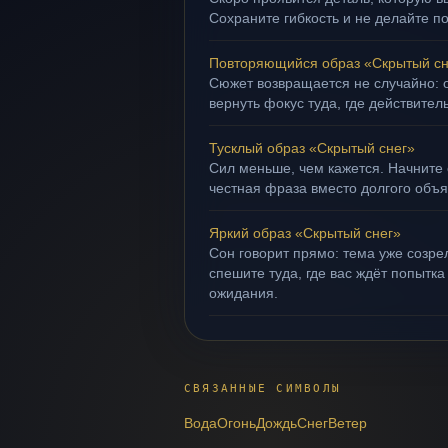
Сохраните гибкость и не делайте п
Повторяющийся образ «Скрытый сн
Сюжет возвращается не случайно: о
вернуть фокус туда, где действител
Тусклый образ «Скрытый снег»
Сил меньше, чем кажется. Начните 
честная фраза вместо долгого объ
Яркий образ «Скрытый снег»
Сон говорит прямо: тема уже созрел
спешите туда, где вас ждёт попытка
ожидания.
СВЯЗАННЫЕ СИМВОЛЫ
Вода
Огонь
Дождь
Снег
Ветер