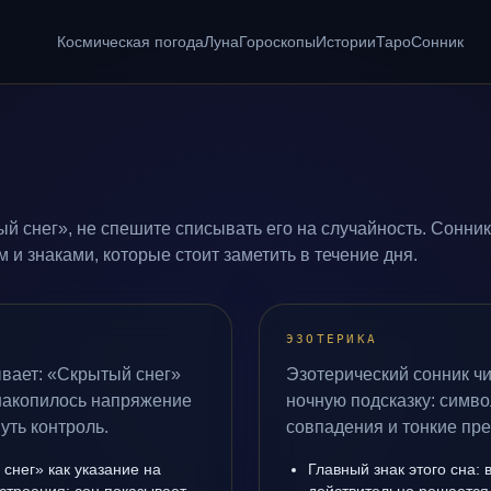
Космическая погода
Луна
Гороскопы
Истории
Таро
Сонник
й снег», не спешите списывать его на случайность. Сонник
и знаками, которые стоит заметить в течение дня.
ЭЗОТЕРИКА
ывает: «Скрытый снег»
Эзотерический сонник чи
 накопилось напряжение
ночную подсказку: симво
уть контроль.
совпадения и тонкие пр
снег» как указание на
Главный знак этого сна: 