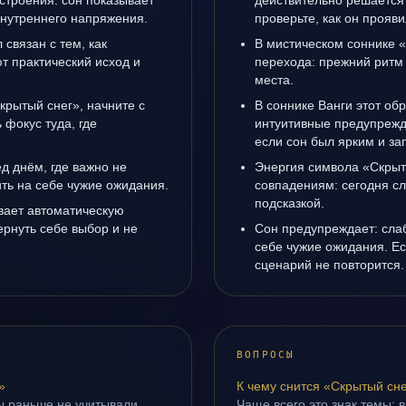
строения: сон показывает
действительно решается 
 внутреннего напряжения.
проверьте, как он прояви
 связан с тем, как
В мистическом соннике «
т практический исход и
перехода: прежний ритм 
места.
крытый снег», начните с
В соннике Ванги этот обр
 фокус туда, где
интуитивные предупрежд
если сон был ярким и за
д днём, где важно не
Энергия символа «Скрыт
ить на себе чужие ожидания.
совпадениям: сегодня с
подсказкой.
вает автоматическую
рнуть себе выбор и не
Сон предупреждает: сла
себе чужие ожидания. Ес
сценарий не повторится.
ВОПРОСЫ
»
К чему снится «Скрытый сн
ы раньше не учитывали.
Чаще всего это знак темы: 