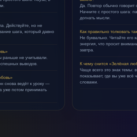
ли.
Да. Повтор обычно говорит
Начните с простого шага: па
догнать мысли.
а. Действуйте, но не
ывание шага, который давно
Как правильно толковать та
Не буквально. Читайте его к
энергия, что просит внимани
завтра.
овь»
ы раньше не учитывали.
оспешных выводов.
К чему снится «Зелёная лю
Чаще всего это знак темы: 
показывает, где вы уже всё 
юбовь»
словами.
н снова ведёт к уроку —
 а уже потом принимать