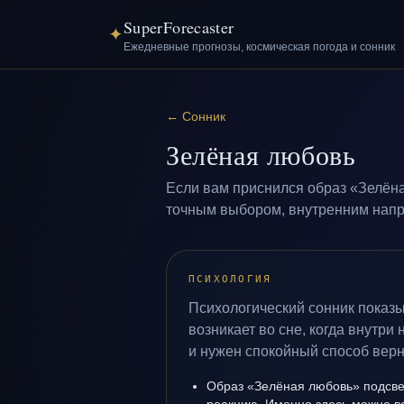
SuperForecaster
✦
Ежедневные прогнозы, космическая погода и сонник
←
Сонник
Зелёная любовь
Если вам приснился образ «Зелёна
точным выбором, внутренним напря
ПСИХОЛОГИЯ
Психологический сонник показ
возникает во сне, когда внутри
и нужен спокойный способ верн
Образ «Зелёная любовь» подсве