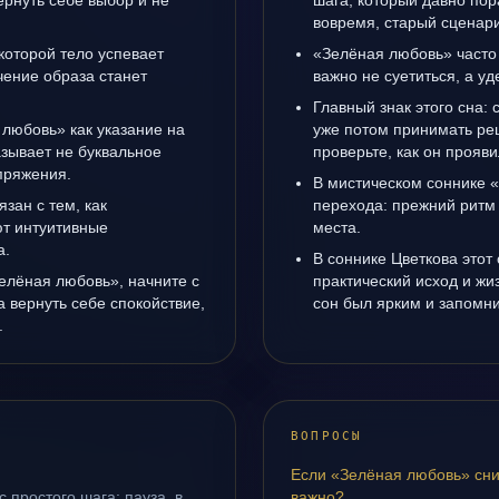
рнуть себе выбор и не
шага, который давно пор
вовремя, старый сценари
 которой тело успевает
«Зелёная любовь» часто
чение образа станет
важно не суетиться, а у
Главный знак этого сна: 
 любовь» как указание на
уже потом принимать ре
азывает не буквальное
проверьте, как он прояви
апряжения.
В мистическом соннике 
язан с тем, как
перехода: прежний ритм 
т интуитивные
места.
а.
В соннике Цветкова этот 
Зелёная любовь», начните с
практический исход и жи
а вернуть себе спокойствие,
сон был ярким и запомни
.
ВОПРОСЫ
Если «Зелёная любовь» сни
 простого шага: пауза, в
важно?