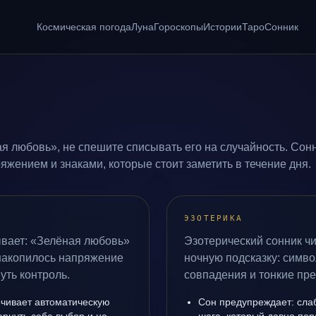
Космическая погода
Луна
Гороскопы
Истории
Таро
Сонник
я любовь», не спешите списывать его на случайность. Сонн
жением и знаками, которые стоит заметить в течение дня.
ЭЗОТЕРИКА
ывает: «Зелёная любовь»
Эзотерический сонник ч
 накопилось напряжение
ночную подсказку: симво
уть контроль.
совпадения и тонкие пр
чивает автоматическую
Сон предупреждает: сла