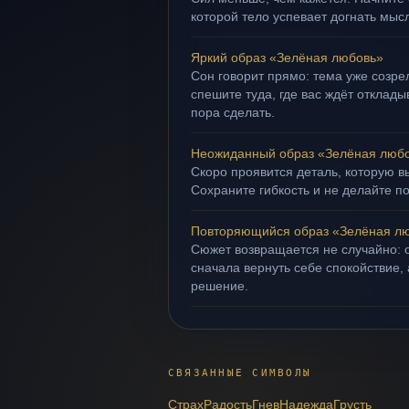
которой тело успевает догнать мыс
Яркий образ «Зелёная любовь»
Сон говорит прямо: тема уже созрел
спешите туда, где вас ждёт отклад
пора сделать.
Неожиданный образ «Зелёная люб
Скоро проявится деталь, которую в
Сохраните гибкость и не делайте п
Повторяющийся образ «Зелёная л
Сюжет возвращается не случайно: о
сначала вернуть себе спокойствие,
решение.
СВЯЗАННЫЕ СИМВОЛЫ
Страх
Радость
Гнев
Надежда
Грусть