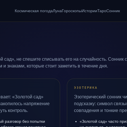
Космическая погода
Луна
Гороскопы
Истории
Таро
Сонник
й сад», не спешите списывать его на случайность. Сонник 
и знаками, которые стоит заметить в течение дня.
ЭЗОТЕРИКА
вает: «Золотой сад»
Эзотерический сонник чи
 накопилось напряжение
подсказку: символ связы
уть контроль.
совпадения и тонкие пр
ый разговор без попытки
«Золотой сад» часто при