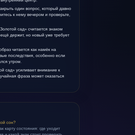
 внутренний центр.
закрыть один вопрос, который давно
итесь к нему вечером и проверьте,
Золотой сад» считается знаком
ещё держит, но новый уже требует
образ читается как намёк на
вые последствия, особенно если
лся утром.
ой сад» усиливает внимание к
лучайная фраза может оказаться
кой сон?
ак карту состояния: где уходит
я и какой знак стоит проверить