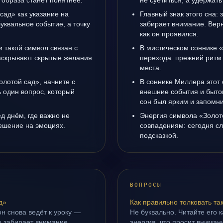
 образа станет понятнее.
не суетиться, а удержать
сад» как указание на
Главный знак этого сна: 
уквальное событие, а точку
забирает внимание. Верн
как он проявился.
 такой символ связан с
В мистическом соннике «
раскрывают скрытые желания
перехода: прежний ритм 
места.
олотой сад», начните с
В соннике Миллера этот 
ь один вопрос, который
внешние события и быто
сон был ярким и запомни
д днём, где важно не
Энергия символа «Золот
ешение на эмоциях.
совпадениям: сегодня с
подсказкой.
ВОПРОСЫ
д»
Как правильно толковать та
н снова ведёт к уроку —
Не буквально. Читайте его к
о забирает внимание.
энергия, что просит внимани