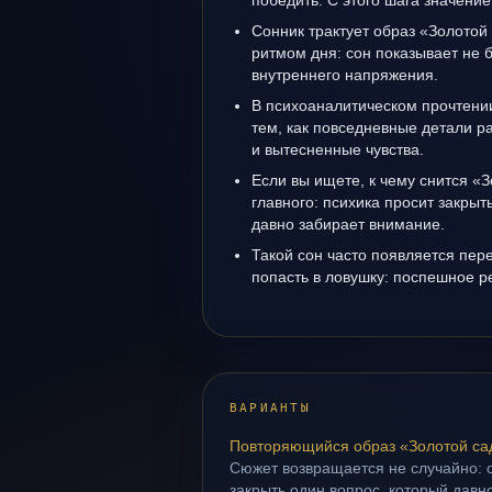
победить. С этого шага значение
Сонник трактует образ «Золотой 
ритмом дня: сон показывает не б
внутреннего напряжения.
В психоаналитическом прочтении
тем, как повседневные детали 
и вытесненные чувства.
Если вы ищете, к чему снится «З
главного: психика просит закрыт
давно забирает внимание.
Такой сон часто появляется пере
попасть в ловушку: поспешное р
ВАРИАНТЫ
Повторяющийся образ «Золотой са
Сюжет возвращается не случайно: о
закрыть один вопрос, который давн