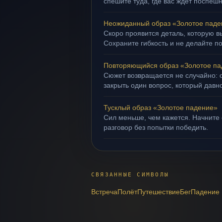
спешите туда, где вас ждёт поспеш
Неожиданный образ «Золотое паде
Скоро проявится деталь, которую в
Сохраните гибкость и не делайте п
Повторяющийся образ «Золотое па
Сюжет возвращается не случайно: о
закрыть один вопрос, который давн
Тусклый образ «Золотое падение»
Сил меньше, чем кажется. Начните 
разговор без попытки победить.
СВЯЗАННЫЕ СИМВОЛЫ
Встреча
Полёт
Путешествие
Бег
Падение