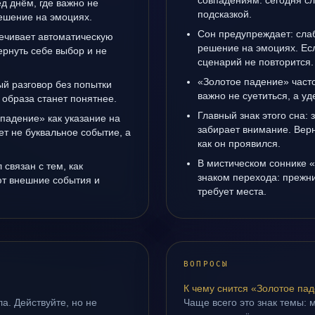
совпадениям: сегодня с
д днём, где важно не
подсказкой.
ешение на эмоциях.
Сон предупреждает: сла
ечивает автоматическую
решение на эмоциях. Есл
рнуть себе выбор и не
сценарий не повторится.
«Золотое падение» часто
ый разговор без попытки
важно не суетиться, а у
 образа станет понятнее.
Главный знак этого сна: 
 падение» как указание на
забирает внимание. Верн
т не буквальное событие, а
как он проявился.
В мистическом соннике 
связан с тем, как
знаком перехода: прежни
т внешние события и
требует места.
ВОПРОСЫ
К чему снится «Золотое па
а. Действуйте, но не
Чаще всего это знак темы: 