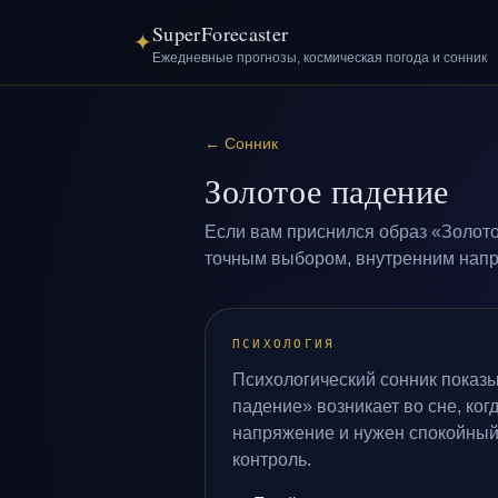
SuperForecaster
✦
Ежедневные прогнозы, космическая погода и сонник
←
Сонник
Золотое падение
Если вам приснился образ «Золото
точным выбором, внутренним напря
ПСИХОЛОГИЯ
Психологический сонник показы
падение» возникает во сне, ког
напряжение и нужен спокойный
контроль.