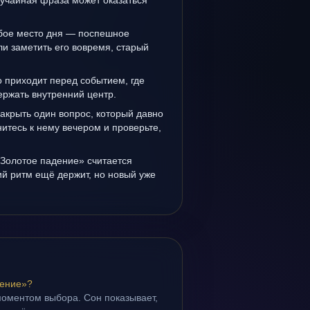
лучайная фраза может оказаться
бое место дня — поспешное
и заметить его вовремя, старый
 приходит перед событием, где
держать внутренний центр.
закрыть один вопрос, который давно
итесь к нему вечером и проверьте,
«Золотое падение» считается
й ритм ещё держит, но новый уже
дение»?
моментом выбора. Сон показывает,