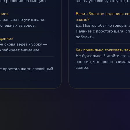
ное решение на эмоциях.
где вы уже всё чувствуете, 
ние»
Если «Золотое падение» сн
ы раньше не учитывали.
важно?
оспешных выводов.
Да. Повтор обычно говорит
Начните с простого шага: с
победить.
дение»
н снова ведёт к уроку —
о забирает внимание.
Как правильно толковать та
Не буквально. Читайте его к
энергия, что просит внимани
завтра.
с простого шага: спокойный