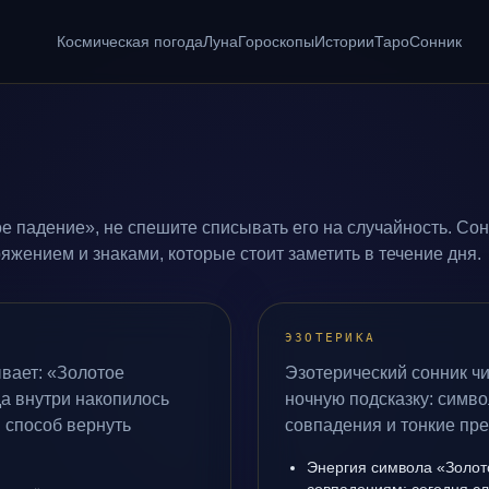
Космическая погода
Луна
Гороскопы
Истории
Таро
Сонник
е падение», не спешите списывать его на случайность. Сон
жением и знаками, которые стоит заметить в течение дня.
ЭЗОТЕРИКА
вает: «Золотое
Эзотерический сонник чи
да внутри накопилось
ночную подсказку: симво
 способ вернуть
совпадения и тонкие пр
Энергия символа «Золот