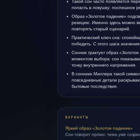
Такой сон часто появляется пере
попасть в ловушку: поспешное р
Образ «Золотое падение» подсв
реакцию. Именно здесь можно ве
повторять старый сценарий.
Практический ключ сна: спокойн
победить. С этого шага значение
Сонник трактует образ «Золотое
моментом выбора: сон показывае
точку внутреннего напряжения.
В соннике Миллера такой символ 
повседневные детали раскрываю
бытовые последствия.
ВАРИАНТЫ
Яркий образ «Золотое падение»
Сон говорит прямо: тема уже созрел