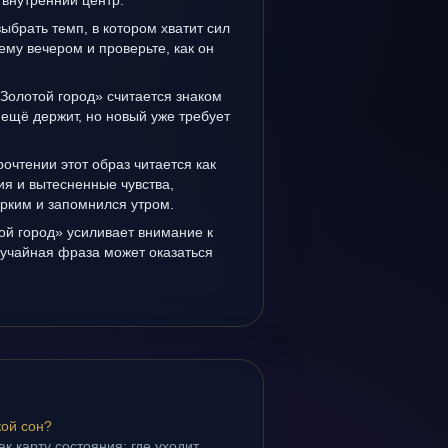
 внутренний центр.
выбрать темп, в котором хватит сил
ему вечером и проверьте, как он
Золотой город» считается знаком
ещё держит, но новый уже требует
очтении этот образ читается как
я и вытесненные чувства,
рким и запомнился утром.
ой город» усиливает внимание к
лучайная фраза может оказаться
кой сон?
ак карту состояния: где уходит