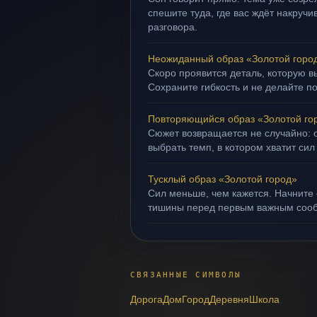
спешите туда, где вас ждёт накруч
разговора.
Неожиданный образ «Золотой горо
Скоро проявится деталь, которую в
Сохраните гибкость и не делайте п
Повторяющийся образ «Золотой го
Сюжет возвращается не случайно: о
выбрать темп, в котором хватит сил
Тусклый образ «Золотой город»
Сил меньше, чем кажется. Начните 
тишины перед первым важным соо
СВЯЗАННЫЕ СИМВОЛЫ
Дорога
Дом
Город
Деревня
Школа