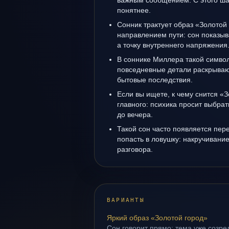
важным сообщением. С этого ша
понятнее.
Сонник трактует образ «Золотой 
направлением пути: сон показыв
а точку внутреннего напряжения
В соннике Миллера такой символ 
повседневные детали раскрываю
бытовые последствия.
Если вы ищете, к чему снится «З
главного: психика просит выбрат
до вечера.
Такой сон часто появляется пере
попасть в ловушку: накручивани
разговора.
ВАРИАНТЫ
Яркий образ «Золотой город»
Сон говорит прямо: тема уже созрел