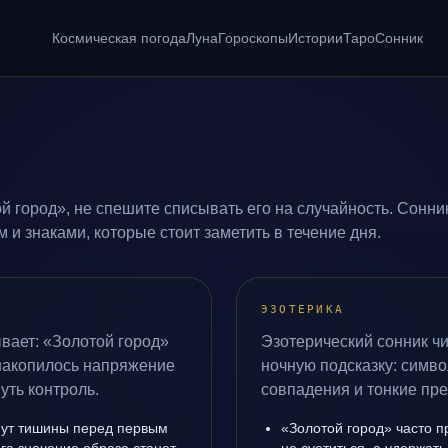
Космическая погода
Луна
Гороскопы
Истории
Таро
Сонник
й город», не спешите списывать его на случайность. Сонни
и знаками, которые стоит заметить в течение дня.
ЭЗОТЕРИКА
вает: «Золотой город»
Эзотерический сонник чи
 накопилось напряжение
ночную подсказку: симво
уть контроль.
совпадения и тонкие пр
инут тишины перед первым
«Золотой город» часто п