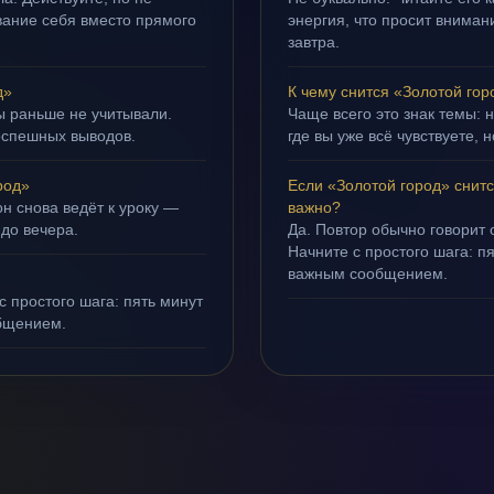
ивание себя вместо прямого
энергия, что просит внимани
завтра.
д»
К чему снится «Золотой гор
ы раньше не учитывали.
Чаще всего это знак темы: 
оспешных выводов.
где вы уже всё чувствуете, 
род»
Если «Золотой город» снит
н снова ведёт к уроку —
важно?
 до вечера.
Да. Повтор обычно говорит
Начните с простого шага: 
важным сообщением.
с простого шага: пять минут
бщением.