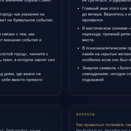
га значение образа станет
не суетиться, а удержать
Главный знак этого сна: 
город» как указание на
до вечера. Вернитесь к н
ает не буквальное событие,
проявился.
.
В мистическом соннике «
связан с тем, как
перехода: прежний ритм 
т внешние события и
места.
В психоаналитическом пр
олотой город», начните с
намёк на скрытые желани
ь темп, в котором хватит сил
особенно если сон был я
Энергия символа «Золот
д днём, где важно не
совпадениям: сегодня с
е себя вместо прямого
подсказкой.
ВОПРОСЫ
Как правильно толковать та
а. Действуйте, но не
Не буквально. Читайте его к