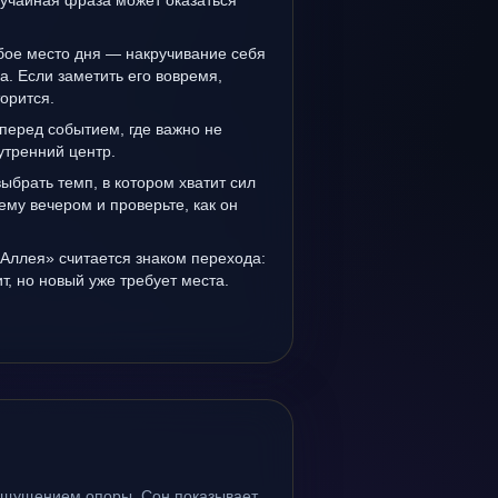
лучайная фраза может оказаться
бое место дня — накручивание себя
а. Если заметить его вовремя,
орится.
перед событием, где важно не
утренний центр.
выбрать темп, в котором хватит сил
ему вечером и проверьте, как он
Аллея» считается знаком перехода:
, но новый уже требует места.
 ощущением опоры. Сон показывает,