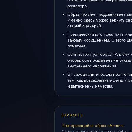
попасть в ловушку: накручивани
разговора.
Образ «Аллея» подсвечивает ав
Именно здесь можно вернуть себ
старый сценарий.
Практический ключ сна: пять м
важным сообщением. С этого ша
понятнее.
Сонник трактует образ «Аллея»
опоры: сон показывает не буквал
внутреннего напряжения.
В психоаналитическом прочтении
тем, как повседневные детали 
и вытесненные чувства.
ВАРИАНТЫ
Повторяющийся образ «Аллея»
Сюжет возвращается не случайно: о