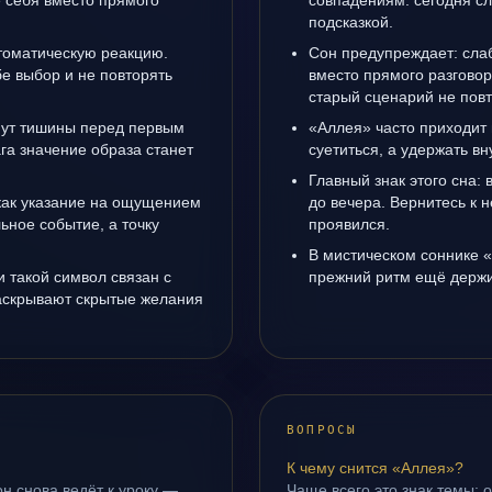
е себя вместо прямого
совпадениям: сегодня с
подсказкой.
томатическую реакцию.
Сон предупреждает: сла
е выбор и не повторять
вместо прямого разговор
старый сценарий не повт
инут тишины перед первым
«Аллея» часто приходит 
га значение образа станет
суетиться, а удержать вн
Главный знак этого сна: 
 как указание на ощущением
до вечера. Вернитесь к н
ьное событие, а точку
проявился.
В мистическом соннике «
 такой символ связан с
прежний ритм ещё держит
раскрывают скрытые желания
ВОПРОСЫ
К чему снится «Аллея»?
н снова ведёт к уроку —
Чаще всего это знак темы: