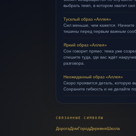
выбрать темп, в котором хватит сил
Тусклый образ «Аллея»
Сил меньше, чем кажется. Начните 
тишины перед первым важным соо
Яркий образ «Аллея»
Сон говорит прямо: тема уже созрел
спешите туда, где вас ждёт накруч
разговора.
Неожиданный образ «Аллея»
Скоро проявится деталь, которую в
Сохраните гибкость и не делайте п
СВЯЗАННЫЕ СИМВОЛЫ
Дорога
Дом
Город
Деревня
Школа