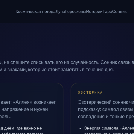
Космическая погода
Луна
Гороскопы
Истории
Таро
Сонник
, не спешите списывать его на случайность. Сонник связыв
и знаками, которые стоит заметить в течение дня.
ЭЗОТЕРИКА
вает: «Аллея» возникает
Эзотерический сонник чи
сь напряжение и нужен
подсказку: символ связы
роль.
совпадения и тонкие пр
д днём, где важно не
Энергия символа «Аллея