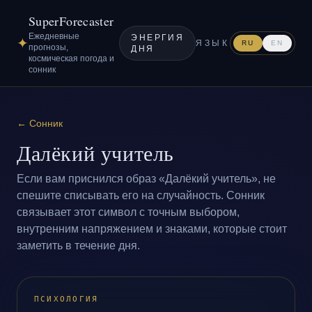
SuperForecaster
Ежедневные
ЭНЕРГИЯ
✦
ЯЗЫК
RU
EN
прогнозы,
ДНЯ
космическая погода и
сонник
←
Сонник
Далёкий учитель
Если вам приснился образ «Далёкий учитель», не
спешите списывать его на случайность. Сонник
связывает этот символ с точным выбором,
внутренним напряжением и знаками, которые стоит
заметить в течение дня.
ПСИХОЛОГИЯ