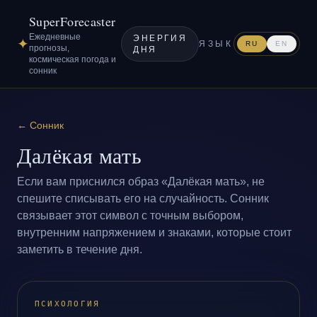
SuperForecaster
Ежедневные
ЭНЕРГИЯ
✦
ЯЗЫК
RU
EN
прогнозы,
ДНЯ
космическая погода и
сонник
←
Сонник
Далёкая мать
Если вам приснился образ «Далёкая мать», не
спешите списывать его на случайность. Сонник
связывает этот символ с точным выбором,
внутренним напряжением и знаками, которые стоит
заметить в течение дня.
ПСИХОЛОГИЯ