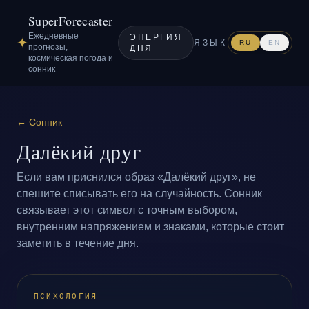
SuperForecaster
Ежедневные
ЭНЕРГИЯ
✦
ЯЗЫК
RU
EN
прогнозы,
ДНЯ
космическая погода и
сонник
←
Сонник
Далёкий друг
Если вам приснился образ «Далёкий друг», не
спешите списывать его на случайность. Сонник
связывает этот символ с точным выбором,
внутренним напряжением и знаками, которые стоит
заметить в течение дня.
ПСИХОЛОГИЯ