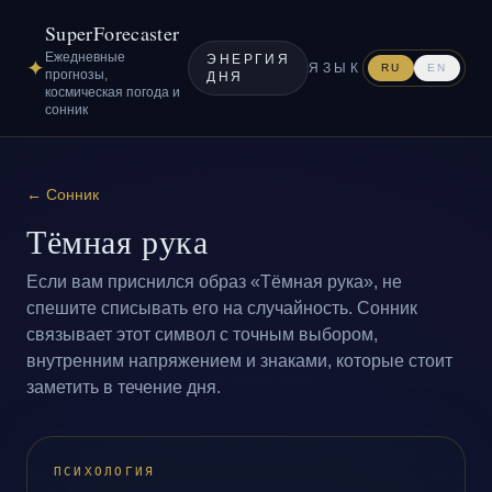
SuperForecaster
Ежедневные
ЭНЕРГИЯ
✦
ЯЗЫК
RU
EN
прогнозы,
ДНЯ
космическая погода и
сонник
←
Сонник
Тёмная рука
Если вам приснился образ «Тёмная рука», не
спешите списывать его на случайность. Сонник
связывает этот символ с точным выбором,
внутренним напряжением и знаками, которые стоит
заметить в течение дня.
ПСИХОЛОГИЯ