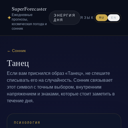
SuperForecaster
Ежедневные
ЭНЕРГИЯ
✦
ЯЗЫК
RU
EN
прогнозы,
ДНЯ
космическая погода и
сонник
←
Сонник
Танец
Если вам приснился образ «Танец», не спешите
списывать его на случайность. Сонник связывает
этот символ с точным выбором, внутренним
напряжением и знаками, которые стоит заметить в
течение дня.
ПСИХОЛОГИЯ