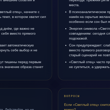
т внешние события и
перехода: прежний ритм 
места.
ветлый отец», начните с
В психоаналитическом пр
ь темп, в котором хватит сил
намёк на скрытые желани
особенно если сон был я
д днём, где важно не
Энергия символа «Светл
е себя вместо прямого
совпадениям: сегодня с
подсказкой.
вает автоматическую
Сон предупреждает: сла
рнуть себе выбор и не
вместо прямого разговор
старый сценарий не повт
инут тишины перед первым
«Светлый отец» часто пр
га значение образа станет
не суетиться, а удержать
ВОПРОСЫ
Если «Светлый отец» снитс
а. Действуйте, но не
важно?