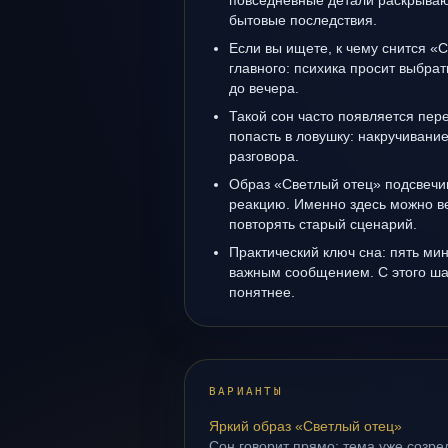
повседневные детали раскрываю
бытовые последствия.
Если вы ищете, к чему снится «С
главного: психика просит выбрат
до вечера.
Такой сон часто появляется пере
попасть в ловушку: накручивани
разговора.
Образ «Светлый отец» подсвечи
реакцию. Именно здесь можно ве
повторять старый сценарий.
Практический ключ сна: пять м
важным сообщением. С этого ша
понятнее.
ВАРИАНТЫ
Яркий образ «Светлый отец»
Сон говорит прямо: тема уже созрел