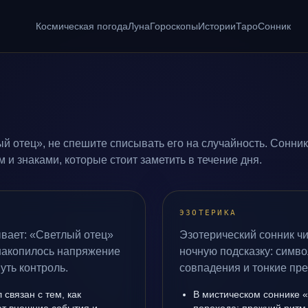
Космическая погода
Луна
Гороскопы
Истории
Таро
Сонник
й отец», не спешите списывать его на случайность. Сонник
и знаками, которые стоит заметить в течение дня.
ЭЗОТЕРИКА
ывает: «Светлый отец»
Эзотерический сонник чи
 накопилось напряжение
ночную подсказку: симво
уть контроль.
совпадения и тонкие пр
связан с тем, как
В мистическом соннике 