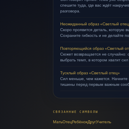
спешите туда, где вас ждёт накруч
разговора.
Неожиданный образ «Светлый отец
Скоро проявится деталь, которую в
Сохраните гибкость и не делайте п
Повторяющийся образ «Светлый от
Сюжет возвращается не случайно: о
выбрать темп, в котором хватит сил
Тусклый образ «Светлый отец»
Сил меньше, чем кажется. Начните 
тишины перед первым важным соо
СВЯЗАННЫЕ СИМВОЛЫ
Мать
Отец
Ребёнок
Друг
Учитель