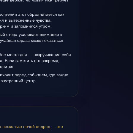
ещё держит, но новый уже требует
очтении этот образ читается как
я и вытесненные чувства,
рким и запомнился утром.
ый отец» усиливает внимание к
лучайная фраза может оказаться
бое место дня — накручивание себя
а. Если заметить его вовремя,
орится.
иходит перед событием, где важно
 внутренний центр.
я несколько ночей подряд — это