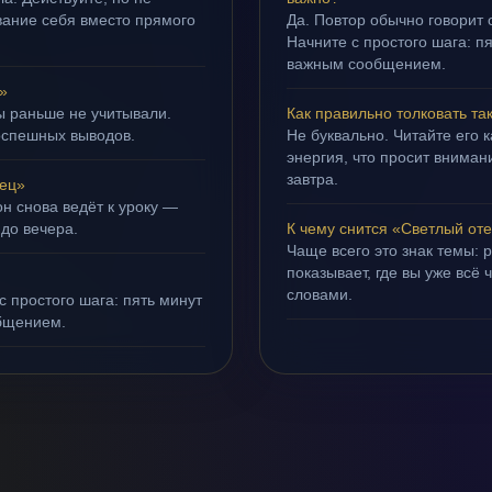
ивание себя вместо прямого
Да. Повтор обычно говорит
Начните с простого шага: 
важным сообщением.
»
ы раньше не учитывали.
Как правильно толковать та
оспешных выводов.
Не буквально. Читайте его к
энергия, что просит внимани
завтра.
ец»
н снова ведёт к уроку —
 до вечера.
К чему снится «Светлый от
Чаще всего это знак темы: 
показывает, где вы уже всё 
словами.
с простого шага: пять минут
бщением.