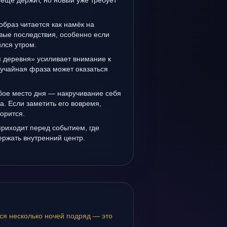
ещё держит, но новый уже требует
образ читается как намёк на
вые последствия, особенно если
лся утром.
 деревня» усиливает внимание к
лучайная фраза может оказаться
бое место дня — накручивание себя
а. Если заметить его вовремя,
орится.
риходит перед событием, где
держать внутренний центр.
ся несколько ночей подряд — это