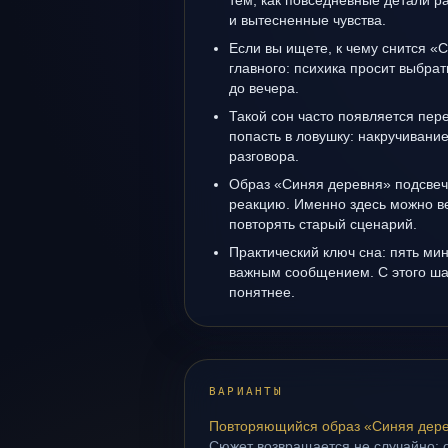
тем, как повседневные детали 
и вытесненные чувства.
Если вы ищете, к чему снится «
главного: психика просит выбрат
до вечера.
Такой сон часто появляется пере
попасть в ловушку: накручивани
разговора.
Образ «Синяя деревня» подсвеч
реакцию. Именно здесь можно ве
повторять старый сценарий.
Практический ключ сна: пять м
важным сообщением. С этого ша
понятнее.
ВАРИАНТЫ
Повторяющийся образ «Синяя дер
Сюжет возвращается не случайно: о