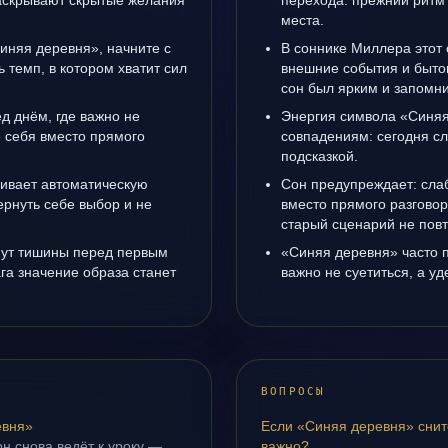
раскрывают скрытые желания
перехода: прежний ритм 
места.
Синяя деревня», начните с
В соннике Миллера этот 
ь темп, в котором хватит сил
внешние события и быто
сон был ярким и запомни
д днём, где важно не
Энергия символа «Синяя
е себя вместо прямого
совпадениям: сегодня с
подсказкой.
ивает автоматическую
Сон предупреждает: сла
рнуть себе выбор и не
вместо прямого разговор
старый сценарий не повт
инут тишины перед первым
«Синяя деревня» часто п
га значение образа станет
важно не суетиться, а у
ВОПРОСЫ
евня»
Если «Синяя деревня» снит
н снова ведёт к уроку —
важно?