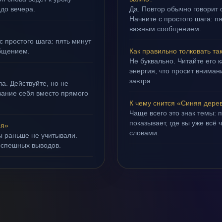
 до вечера.
Да. Повтор обычно говорит
Начните с простого шага: 
важным сообщением.
с простого шага: пять минут
бщением.
Как правильно толковать та
Не буквально. Читайте его к
энергия, что просит внимани
завтра.
а. Действуйте, но не
ивание себя вместо прямого
К чему снится «Синяя дере
Чаще всего это знак темы: 
показывает, где вы уже всё 
ня»
словами.
ы раньше не учитывали.
оспешных выводов.