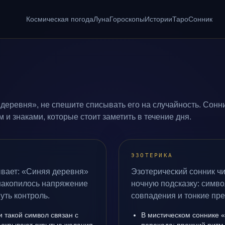
Космическая погода
Луна
Гороскопы
Истории
Таро
Сонник
деревня», не спешите списывать его на случайность. Сонн
и знаками, которые стоит заметить в течение дня.
ЭЗОТЕРИКА
ывает: «Синяя деревня»
Эзотерический сонник ч
 накопилось напряжение
ночную подсказку: симво
уть контроль.
совпадения и тонкие пр
 такой символ связан с
В мистическом соннике 