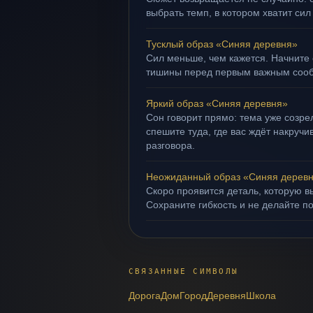
выбрать темп, в котором хватит сил
Тусклый образ «Синяя деревня»
Сил меньше, чем кажется. Начните 
тишины перед первым важным соо
Яркий образ «Синяя деревня»
Сон говорит прямо: тема уже созрел
спешите туда, где вас ждёт накруч
разговора.
Неожиданный образ «Синяя дерев
Скоро проявится деталь, которую в
Сохраните гибкость и не делайте п
СВЯЗАННЫЕ СИМВОЛЫ
Дорога
Дом
Город
Деревня
Школа