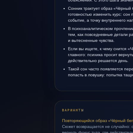
объяснения. С этого шага значе
Сонник трактует образ «Чёрный б
готовностью изменить курс: сон 
событие, а точку внутреннего н
В психоаналитическом прочтении
тем, как повседневные детали 
и вытесненные чувства.
Если вы ищете, к чему снится «Ч
главного: психика просит вернуть
действительно решается день.
Такой сон часто появляется пере
попасть в ловушку: попытка тащ
ВАРИАНТЫ
Повторяющийся образ «Чёрный бе
Сюжет возвращается не случайно: о
вернуть фокус туда, где действител