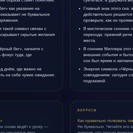
ние образа станет понятнее.
суетиться, а удержать вн
ег» как указание на
Главный знак этого сна: 
показывает не буквальное
действительно решается 
апряжения.
проверьте, как он прояви
 такой символ связан с
В мистическом соннике «
раскрывают скрытые желания
перехода: прежний ритм 
места.
ёрный бег», начните с
В соннике Миллера этот 
 фокус туда, где
внешние события и быто
сон был ярким и запомни
д днём, где важно не
Энергия символа «Чёрны
ить на себе чужие ожидания.
совпадениям: сегодня с
подсказкой.
ВОПРОСЫ
г»
Как правильно толковать та
н снова ведёт к уроку —
Не буквально. Читайте его к
ьно решается день.
энергия, что просит внимани