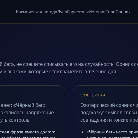
Космическая погода
Луна
Гороскопы
Истории
Таро
Сонник
 бег», не спешите списывать его на случайность. Сонник с
и знаками, которые стоит заметить в течение дня.
ЭЗОТЕРИКА
вает: «Чёрный бег»
Эзотерический сонник чи
 накопилось напряжение
подсказку: символ связы
уть контроль.
совпадения и тонкие пр
стная фраза вместо долгого
«Чёрный бег» часто прих