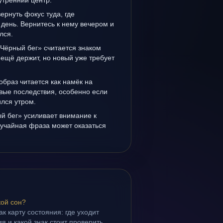
утренний центр.
вернуть фокус туда, где
день. Вернитесь к нему вечером и
лся.
Чёрный бег» считается знаком
ещё держит, но новый уже требует
образ читается как намёк на
вые последствия, особенно если
лся утром.
й бег» усиливает внимание к
лучайная фраза может оказаться
кой сон?
ак карту состояния: где уходит
я и какой знак стоит проверить