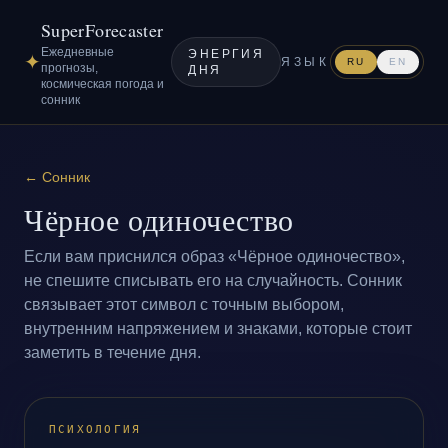
SuperForecaster
Ежедневные
ЭНЕРГИЯ
✦
ЯЗЫК
RU
EN
прогнозы,
ДНЯ
космическая погода и
сонник
←
Сонник
Чёрное одиночество
Если вам приснился образ «Чёрное одиночество»,
не спешите списывать его на случайность. Сонник
связывает этот символ с точным выбором,
внутренним напряжением и знаками, которые стоит
заметить в течение дня.
ПСИХОЛОГИЯ