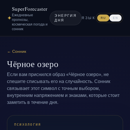
SuperForecaster
Ежедневные
ЭНЕРГИЯ
✦
ЯЗЫК
RU
EN
прогнозы,
ДНЯ
космическая погода и
сонник
←
Сонник
Чёрное озеро
Если вам приснился образ «Чёрное озеро», не
спешите списывать его на случайность. Сонник
связывает этот символ с точным выбором,
внутренним напряжением и знаками, которые стоит
заметить в течение дня.
ПСИХОЛОГИЯ