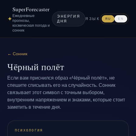
SuperForecaster
Ежедневные
ЭНЕРГИЯ
✦
ЯЗЫК
RU
EN
прогнозы,
ДНЯ
космическая погода и
сонник
←
Сонник
Чёрный полёт
Если вам приснился образ «Чёрный полёт», не
спешите списывать его на случайность. Сонник
связывает этот символ с точным выбором,
внутренним напряжением и знаками, которые стоит
заметить в течение дня.
ПСИХОЛОГИЯ