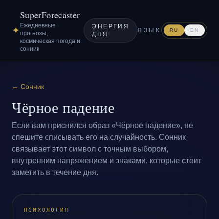
SuperForecaster
Ежедневные
ЭНЕРГИЯ
✦
ЯЗЫК
RU
EN
прогнозы,
ДНЯ
космическая погода и
сонник
←
Сонник
Чёрное падение
Если вам приснился образ «Чёрное падение», не
спешите списывать его на случайность. Сонник
связывает этот символ с точным выбором,
внутренним напряжением и знаками, которые стоит
заметить в течение дня.
ПСИХОЛОГИЯ