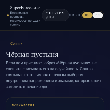
SuperForecaster
Ежедневные
ЭНЕРГИЯ
✦
ЯЗЫК
RU
EN
прогнозы,
ДНЯ
космическая погода и
сонник
←
Сонник
Чёрная пустыня
Если вам приснился образ «Чёрная пустыня», не
спешите списывать его на случайность. Сонник
связывает этот символ с точным выбором,
внутренним напряжением и знаками, которые стоит
заметить в течение дня.
ПСИХОЛОГИЯ