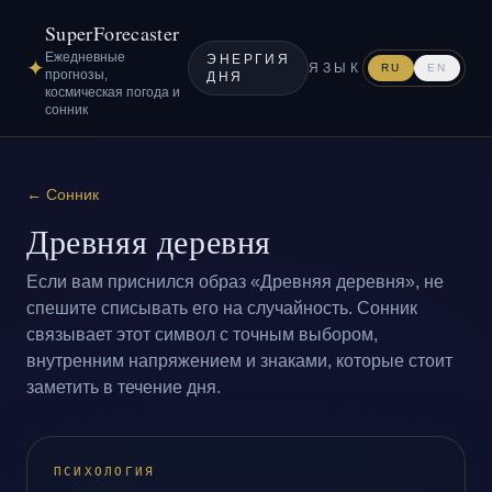
SuperForecaster
Ежедневные
ЭНЕРГИЯ
✦
ЯЗЫК
RU
EN
прогнозы,
ДНЯ
космическая погода и
сонник
←
Сонник
Древняя деревня
Если вам приснился образ «Древняя деревня», не
спешите списывать его на случайность. Сонник
связывает этот символ с точным выбором,
внутренним напряжением и знаками, которые стоит
заметить в течение дня.
ПСИХОЛОГИЯ