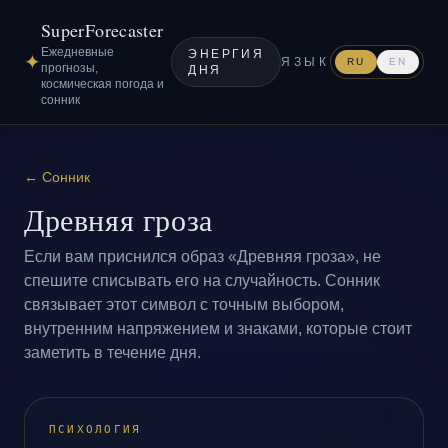
SuperForecaster
Ежедневные
ЭНЕРГИЯ
✦
ЯЗЫК
RU
EN
прогнозы,
ДНЯ
космическая погода и
сонник
←
Сонник
Древняя гроза
Если вам приснился образ «Древняя гроза», не
спешите списывать его на случайность. Сонник
связывает этот символ с точным выбором,
внутренним напряжением и знаками, которые стоит
заметить в течение дня.
ПСИХОЛОГИЯ