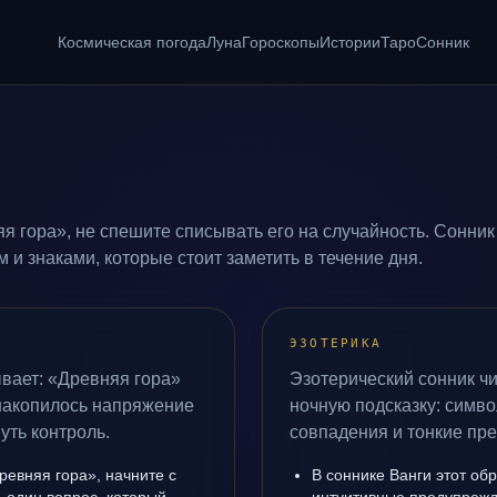
Космическая погода
Луна
Гороскопы
Истории
Таро
Сонник
я гора», не спешите списывать его на случайность. Сонник
и знаками, которые стоит заметить в течение дня.
ЭЗОТЕРИКА
вает: «Древняя гора»
Эзотерический сонник чи
 накопилось напряжение
ночную подсказку: симво
уть контроль.
совпадения и тонкие пр
ревняя гора», начните с
В соннике Ванги этот обр