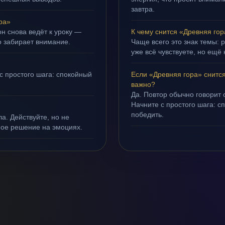
завтра.
ра»
н снова ведёт к уроку —
К чему снится «Древняя го
о забирает внимание.
Чаще всего это знак темы: 
уже всё чувствуете, но ещё 
с простого шага: спокойный
Если «Древняя гора» снитс
важно?
Да. Повтор обычно говорит
Начните с простого шага: с
победить.
а. Действуйте, но не
ное решение на эмоциях.