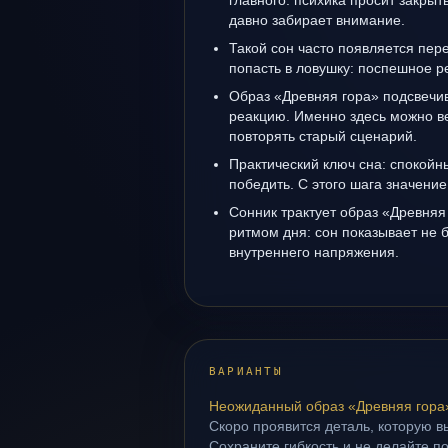
главного: психика просит закрыт
давно забирает внимание.
Такой сон часто появляется пере
попасть в ловушку: поспешное р
Образ «Древняя гора» подсвечи
реакцию. Именно здесь можно ве
повторять старый сценарий.
Практический ключ сна: спокойн
победить. С этого шага значение
Сонник трактует образ «Древняя 
ритмом дня: сон показывает не б
внутреннего напряжения.
ВАРИАНТЫ
Неожиданный образ «Древняя гора
Скоро проявится деталь, которую в
Сохраните гибкость и не делайте п