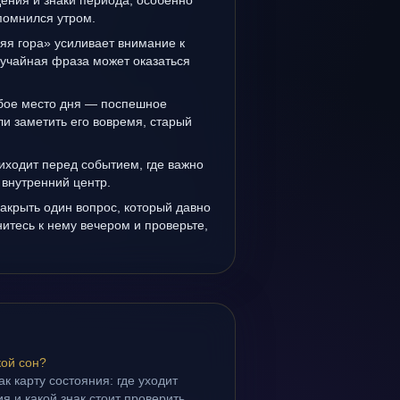
ения и знаки периода, особенно
помнился утром.
яя гора» усиливает внимание к
лучайная фраза может оказаться
бое место дня — поспешное
и заметить его вовремя, старый
иходит перед событием, где важно
 внутренний центр.
закрыть один вопрос, который давно
итесь к нему вечером и проверьте,
кой сон?
ак карту состояния: где уходит
я и какой знак стоит проверить