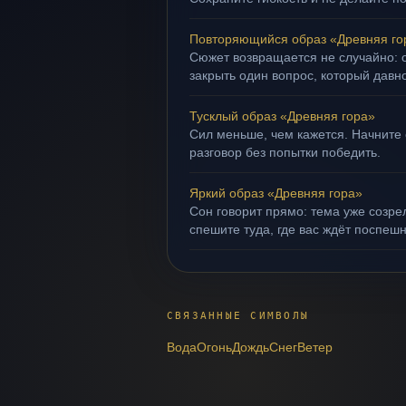
Повторяющийся образ «Древняя го
Сюжет возвращается не случайно: о
закрыть один вопрос, который давн
Тусклый образ «Древняя гора»
Сил меньше, чем кажется. Начните 
разговор без попытки победить.
Яркий образ «Древняя гора»
Сон говорит прямо: тема уже созрел
спешите туда, где вас ждёт поспеш
СВЯЗАННЫЕ СИМВОЛЫ
Вода
Огонь
Дождь
Снег
Ветер