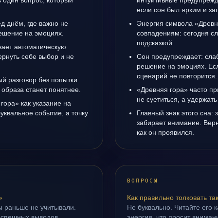
ь один вопрос, который
интуитивные предупрежд
если сон был ярким и за
д днём, где важно не
Энергия символа «Древн
ешение на эмоциях.
совпадениям: сегодня с
подсказкой.
вает автоматическую
рнуть себе выбор и не
Сон предупреждает: сла
решение на эмоциях. Есл
сценарий не повторится.
ый разговор без попытки
 образа станет понятнее.
«Древняя гора» часто пр
не суетиться, а удержать
гора» как указание на
уквальное событие, а точку
Главный знак этого сна: 
забирает внимание. Верн
как он проявился.
ВОПРОСЫ
»
Как правильно толковать та
ы раньше не учитывали.
Не буквально. Читайте его к
оспешных выводов.
энергия, что просит внимани