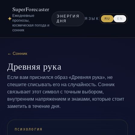
SuperForecaster
Ежедневные
ЭНЕРГИЯ
✦
ЯЗЫК
RU
EN
прогнозы,
ДНЯ
космическая погода и
сонник
←
Сонник
Древняя рука
Если вам приснился образ «Древняя рука», не
спешите списывать его на случайность. Сонник
связывает этот символ с точным выбором,
внутренним напряжением и знаками, которые стоит
заметить в течение дня.
ПСИХОЛОГИЯ