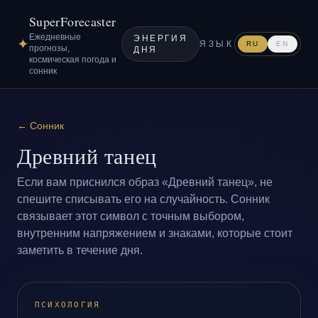
SuperForecaster
Ежедневные
ЭНЕРГИЯ
✦
ЯЗЫК
RU
EN
прогнозы,
ДНЯ
космическая погода и
сонник
←
Сонник
Древний танец
Если вам приснился образ «Древний танец», не
спешите списывать его на случайность. Сонник
связывает этот символ с точным выбором,
внутренним напряжением и знаками, которые стоит
заметить в течение дня.
ПСИХОЛОГИЯ