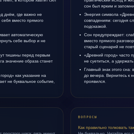
ь темп, в котором хватит сил
практический исход и жи
сон был ярким и запомни
д днём, где важно не
Энергия символа «Древн
е себя вместо прямого
совпадениям: сегодня с
подсказкой.
ивает автоматическую
Сон предупреждает: сла
рнуть себе выбор и не
вместо прямого разговор
старый сценарий не повт
инут тишины перед первым
«Древний город» часто п
га значение образа станет
не суетиться, а удержать
Главный знак этого сна: 
город» как указание на
до вечера. Вернитесь к н
ает не буквальное событие,
проявился.
.
ВОПРОСЫ
Как правильно толковать та
с простого шага: пять минут
Не буквально. Читайте его к