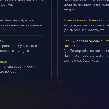
бщением.
энергия, что просит внимани
завтра.
а. Действуйте, но не
К чему снится «Древний го
ивание себя вместо прямого
Чаще всего это знак темы: 
где вы уже всё чувствуете, 
д»
Если «Древний город» снит
ы раньше не учитывали.
важно?
оспешных выводов.
Да. Повтор обычно говорит
Начните с простого шага: 
важным сообщением.
род»
н снова ведёт к уроку —
 до вечера.