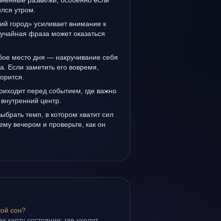
зненные развилки, особенно если
лся утром.
ий город» усиливает внимание к
лучайная фраза может оказаться
бое место дня — накручивание себя
а. Если заметить его вовремя,
орится.
риходит перед событием, где важно
 внутренний центр.
выбрать темп, в котором хватит сил
ему вечером и проверьте, как он
кой сон?
ак карту состояния: где уходит