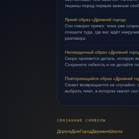
тишины перед первым важным соо
Яркий образ «Древний город»
Сон говорит прямо: тема уже созрел
спешите туда, где вас ждёт накруч
разговора.
Неожиданный образ «Древний горо
Скоро проявится деталь, которую в
Сохраните гибкость и не делайте п
Повторяющийся образ «Древний го
Сюжет возвращается не случайно: о
выбрать темп, в котором хватит сил
СВЯЗАННЫЕ СИМВОЛЫ
Дорога
Дом
Город
Деревня
Школа