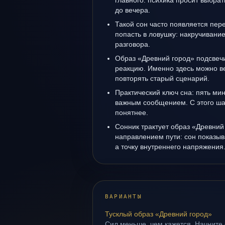
главного: психика просит выбрат
до вечера.
Такой сон часто появляется пере
попасть в ловушку: накручивани
разговора.
Образ «Древний город» подсвеч
реакцию. Именно здесь можно ве
повторять старый сценарий.
Практический ключ сна: пять м
важным сообщением. С этого ша
понятнее.
Сонник трактует образ «Древний 
направлением пути: сон показыв
а точку внутреннего напряжения
ВАРИАНТЫ
Тусклый образ «Древний город»
Сил меньше, чем кажется. Начните 