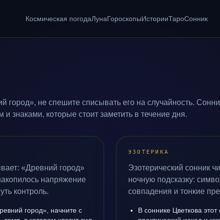
Космическая погода
Луна
Гороскопы
Истории
Таро
Сонник
й город», не спешите списывать его на случайность. Сонни
и знаками, которые стоит заметить в течение дня.
ЭЗОТЕРИКА
вает: «Древний город»
Эзотерический сонник чи
 накопилось напряжение
ночную подсказку: симво
уть контроль.
совпадения и тонкие пр
ревний город», начните с
В соннике Цветкова этот 