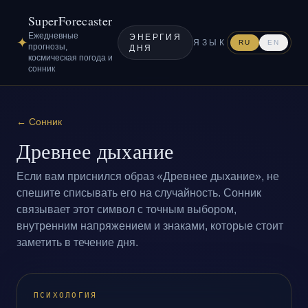
SuperForecaster
Ежедневные
ЭНЕРГИЯ
✦
ЯЗЫК
RU
EN
прогнозы,
ДНЯ
космическая погода и
сонник
←
Сонник
Древнее дыхание
Если вам приснился образ «Древнее дыхание», не
спешите списывать его на случайность. Сонник
связывает этот символ с точным выбором,
внутренним напряжением и знаками, которые стоит
заметить в течение дня.
ПСИХОЛОГИЯ