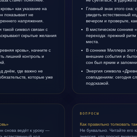
раза станет понятнее.
не суетиться, а удержать
кровь» как указание на
Главный знак этого сна: 
он показывает не
увидеть естественный хо
утреннего напряжения.
вечером и проверьте, ка
 такой символ связан с
В мистическом соннике «
раскрывают скрытые желания
перехода: прежний ритм 
места.
ревняя кровь», начните с
В соннике Миллера этот 
ить лишний контроль и
внешние события и быто
ий.
сон был ярким и запомни
д днём, где важно не
Энергия символа «Древн
 обязательств, которые уже
совпадениям: сегодня с
подсказкой.
ВОПРОСЫ
овь»
Как правильно толковать та
н снова ведёт к уроку —
Не буквально. Читайте его к
ть естественный ход
энергия, что просит внимани