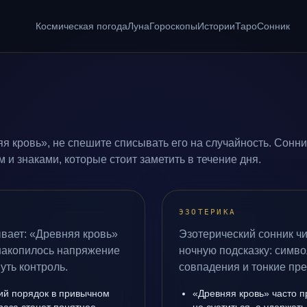
Космическая погода
Луна
Гороскопы
Истории
Таро
Сонник
я кровь», не спешите списывать его на случайность. Сонни
и знаками, которые стоит заметить в течение дня.
ЭЗОТЕРИКА
вает: «Древняя кровь»
Эзотерический сонник чи
 накопилось напряжение
ночную подсказку: симво
уть контроль.
совпадения и тонкие пр
ий порядок в привычном
«Древняя кровь» часто п