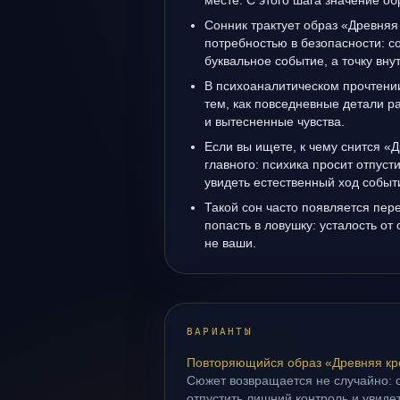
месте. С этого шага значение об
Сонник трактует образ «Древняя 
потребностью в безопасности: с
буквальное событие, а точку вн
В психоаналитическом прочтении
тем, как повседневные детали 
и вытесненные чувства.
Если вы ищете, к чему снится «Д
главного: психика просит отпуст
увидеть естественный ход событ
Такой сон часто появляется пере
попасть в ловушку: усталость от
не ваши.
ВАРИАНТЫ
Повторяющийся образ «Древняя кр
Сюжет возвращается не случайно: о
отпустить лишний контроль и увиде