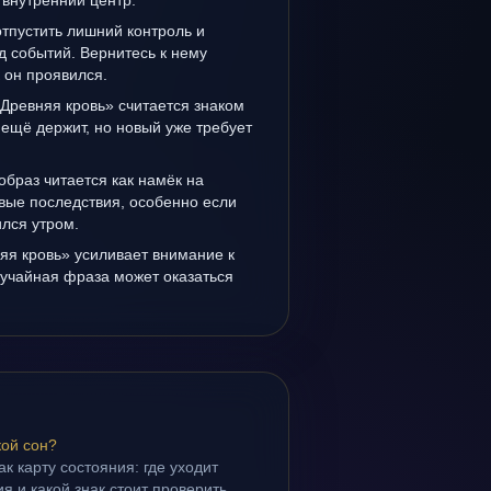
 внутренний центр.
отпустить лишний контроль и
д событий. Вернитесь к нему
к он проявился.
Древняя кровь» считается знаком
ещё держит, но новый уже требует
образ читается как намёк на
вые последствия, особенно если
лся утром.
яя кровь» усиливает внимание к
лучайная фраза может оказаться
кой сон?
ак карту состояния: где уходит
я и какой знак стоит проверить