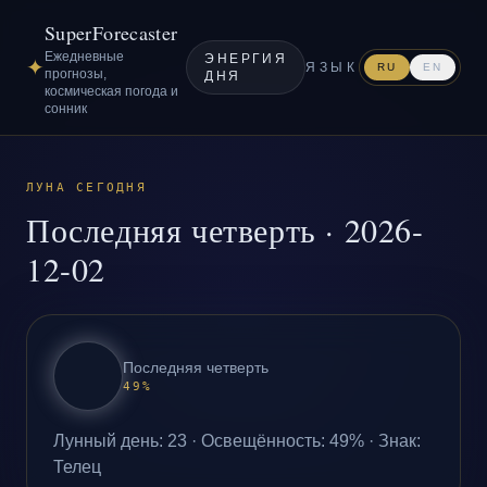
SuperForecaster
Ежедневные
ЭНЕРГИЯ
✦
ЯЗЫК
RU
EN
прогнозы,
ДНЯ
космическая погода и
сонник
ЛУНА СЕГОДНЯ
Последняя четверть
·
2026-
12-02
Последняя четверть
49
%
Лунный день
:
23
·
Освещённость
:
49
% ·
Знак
:
Телец