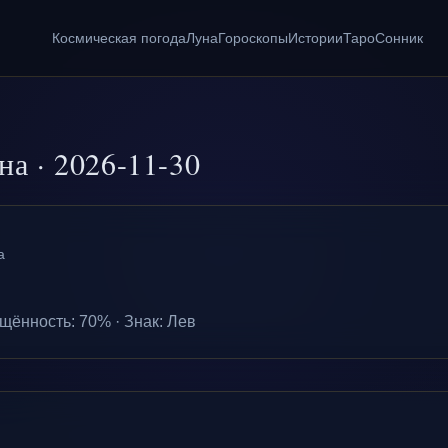
Космическая погода
Луна
Гороскопы
Истории
Таро
Сонник
на
·
2026-11-30
а
щённость
:
70
% ·
Знак
:
Лев