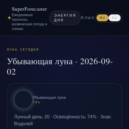
SuperForecaster
Ежедневные
ЭНЕРГИЯ
✦
ЯЗЫК
RU
EN
прогнозы,
ДНЯ
космическая погода и
сонник
ЛУНА СЕГОДНЯ
Убывающая луна
·
2026-09-
02
Убывающая луна
74
%
Лунный день
:
20
·
Освещённость
:
74
% ·
Знак
:
Водолей