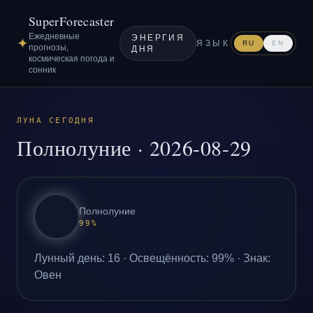
SuperForecaster
Ежедневные
ЭНЕРГИЯ
✦
ЯЗЫК
RU
EN
прогнозы,
ДНЯ
космическая погода и
сонник
ЛУНА СЕГОДНЯ
Полнолуние
·
2026-08-29
Полнолуние
99
%
Лунный день
:
16
·
Освещённость
:
99
% ·
Знак
:
Овен