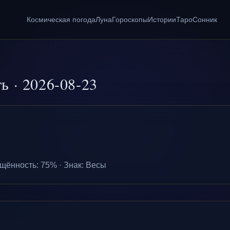
Космическая погода
Луна
Гороскопы
Истории
Таро
Сонник
ть
·
2026-08-23
щённость
:
75
% ·
Знак
:
Весы