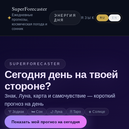
SuperForecaster
Ежедневные
ЭНЕРГИЯ
✦
ЯЗЫК
RU
EN
прогнозы,
ДНЯ
космическая погода и
сонник
SUPERFORECASTER
Сегодня день на твоей
стороне?
Знак, Луна, карта и самочувствие — короткий
прогноз на день
♈
Зодиак
🛏️
Сон
🌙
Луна
🃏
Таро
☀️
Солнце
Показать мой прогноз на сегодня